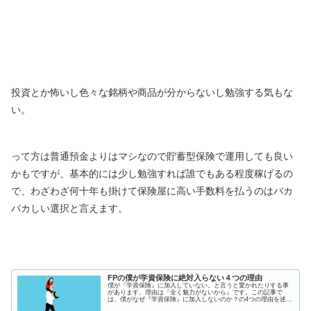
投資とか怖いし色々な銘柄や商品が分からないし勉強する気もな
い。
って方は普通預金よりはマシなので貯蓄型保険で運用しても良い
かもですが、基本的には少し勉強すれば誰でもある程度稼げるの
で、わざわざ何十年も掛けて保険屋に高い手数料を払うのはバカ
バカしい選択と言えます。
FPの僕が学資保険に絶対入らない４つの理由
僕が『学資保険』に加入していない。と言うと驚かれたりする事
があります。理由は『全く魅力がないから』です。この記事で
は、僕がなぜ『学資保険』に加入しないのか？の4つの理由を述べ
ていきます。加入ご検討中の方、すでに加入してしまっている方