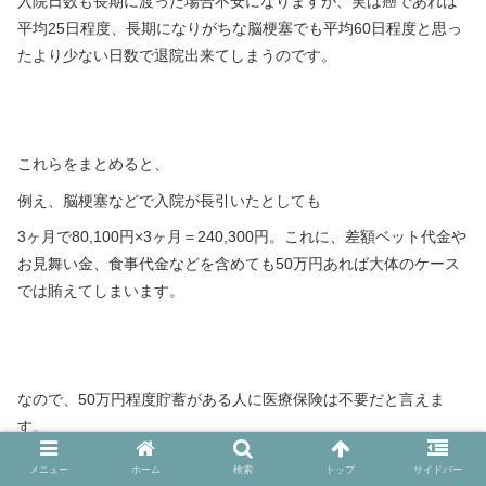
入院日数も長期に渡った場合不安になりますが、実は癌であれば
平均25日程度、長期になりがちな脳梗塞でも平均60日程度と思っ
たより少ない日数で退院出来てしまうのです。
これらをまとめると、
例え、脳梗塞などで入院が長引いたとしても
3ヶ月で80,100円×3ヶ月＝240,300円。これに、差額ベット代金や
お見舞い金、食事代金などを含めても50万円あれば大体のケース
では賄えてしまいます。
なので、50万円程度貯蓄がある人に医療保険は不要だと言えま
す。
メニュー
ホーム
検索
トップ
サイドバー