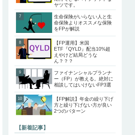
ヤツです。
生命保険がいらない人と生
命保険よりオススメな保険
をFPが解説
【FP運用】米国
ETF『QYLD』配当10%超
えやけど結局どうな
ん？？？
ファイナンシャルプランナ
ー（FP）が教える。絶対に
相談してはいけないFP3選
【FP解説】年金の繰り下げ
方と繰り下げない方が良い
2つのパターン
【新着記事】