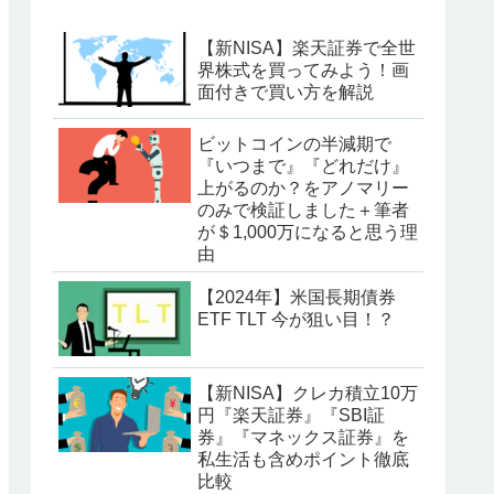
【新NISA】楽天証券で全世
界株式を買ってみよう！画
面付きで買い方を解説
ビットコインの半減期で
『いつまで』『どれだけ』
上がるのか？をアノマリー
のみで検証しました＋筆者
が＄1,000万になると思う理
由
【2024年】米国長期債券
ETF TLT 今が狙い目！？
【新NISA】クレカ積立10万
円『楽天証券』『SBI証
券』『マネックス証券』を
私生活も含めポイント徹底
比較