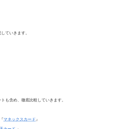
！
説していきます。
ントも含め、徹底比較していきます。
『
マネックスカード
』
天カード
』