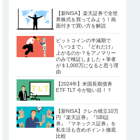
【新NISA】楽天証券で全世
界株式を買ってみよう！画
面付きで買い方を解説
ビットコインの半減期で
『いつまで』『どれだけ』
上がるのか？をアノマリー
のみで検証しました＋筆者
が＄1,000万になると思う理
由
【2024年】米国長期債券
ETF TLT 今が狙い目！？
【新NISA】クレカ積立10万
円『楽天証券』『SBI証
券』『マネックス証券』を
私生活も含めポイント徹底
比較