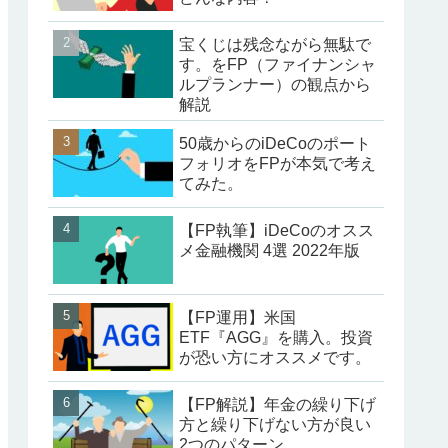
宝くじは残念ながら無駄で
す。をFP（ファイナンシャ
ルプランナー）の観点から
解説
50歳からのiDeCoのポート
フォリオをFPが本気で考え
てみた。
【FP執筆】iDeCoのオスス
メ金融機関 4選 2022年版
【FP運用】米国
ETF『AGG』を購入。投資
が恐い方にオススメです。
【FP解説】年金の繰り下げ
方と繰り下げない方が良い
2つのパターン