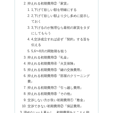
抑えれる初期費用②『家賃』
1,下げて欲しい額を明確にする
2,下げて欲しい額より少し多めに提示し
ておく
3,下げるのが無理なら最初の家賃をタダ
にしてもらう
4,交渉成立すれば必ず『契約』する旨を
伝える
5,6〜8月の閑散期を狙う
抑えれる初期費用③『礼金』
抑えれる初期費用④『火災保険』
抑えれる初期費用⑤『鍵の交換費用』
抑えれる初期費用⑥『部屋のクリーニング
費』
抑えれる初期費用⑦『引っ越し費用』
抑えれる初期費用⑧『その他』
交渉しない方が良い初期費用①『敷金』
交渉できない初期費用②『保証費用』
諦めない一人暮らし。初期費用をとことん抑