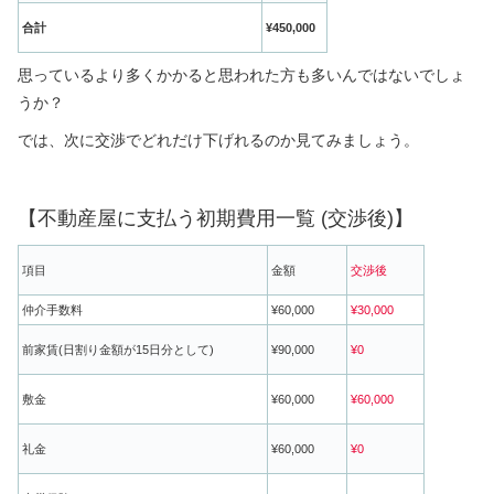
合計
¥450,000
思っているより多くかかると思われた方も多いんではないでしょ
うか？
では、次に交渉でどれだけ下げれるのか見てみましょう。
【不動産屋に支払う初期費用一覧 (交渉後)】
項目
金額
交渉後
仲介手数料
¥60,000
¥30,000
前家賃(日割り金額が15日分として)
¥90,000
¥0
敷金
¥60,000
¥60,000
礼金
¥60,000
¥0